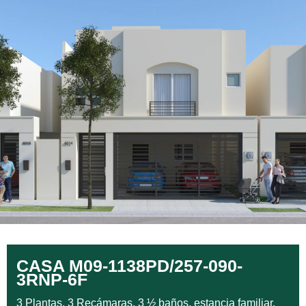
CASA M09-1138PD/257-090-
3RNP-6F
3 Plantas, 3 Recámaras, 3 ½ baños, estancia familiar,